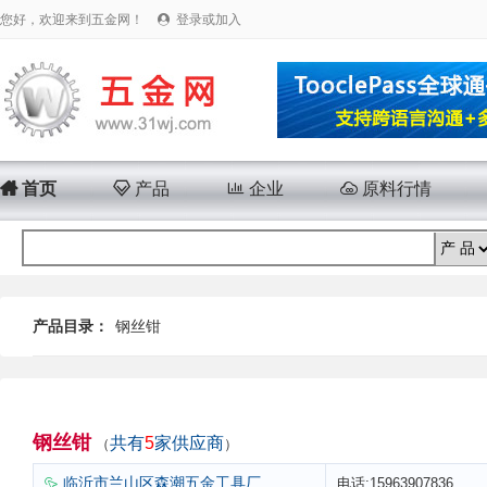
您好，欢迎来到五金网！
登录或加入


首页

产品

企业

原料行情
产品目录：
钢丝钳
钢丝钳
共有
5
家供应商
（
）
临沂市兰山区森潮五金工具厂
电话:15963907836
