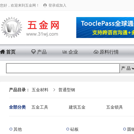
您好，欢迎来到五金网！
登录或加入


首页

产品

企业

原料行情
产品目录：
五金材料
普通型钢

全部分类
五金工具
建筑五金
五金锁具
安防产品
运动五金
电子电工
其他
砧板
圆


