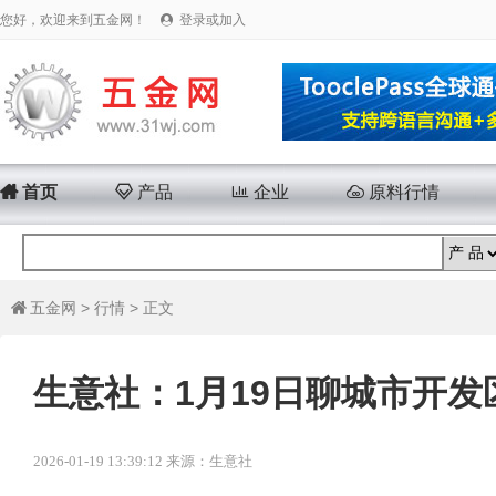
您好，欢迎来到五金网！
登录或加入


首页

产品

企业

原料行情
五金网
>
行情
> 正文

生意社：1月19日聊城市开
2026-01-19 13:39:12 来源：生意社