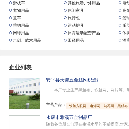
滑板车
其他旅游户外用品
电



宠物用品
休闲家具
高



童车
旅行包
篮



垂钓用品
运动护具
乐



网球用品
体育运动配套产品
体



击剑、武术用品
田径用品
酒



企业列表
安平县天诺五金丝网织造厂
主营产品：
铁丝方眼网
电焊网
勾花网
黑丝布
永康市雅溪五金制品厂