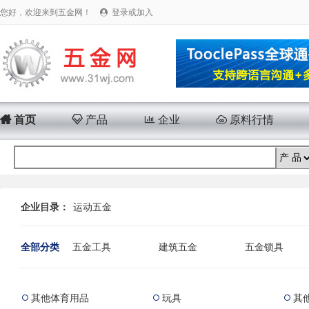
您好，欢迎来到五金网！
登录或加入


首页

产品

企业

原料行情
企业目录：
运动五金
全部分类
五金工具
建筑五金
五金锁具
安防产品
运动五金
电子电工
其他体育用品
玩具
其


