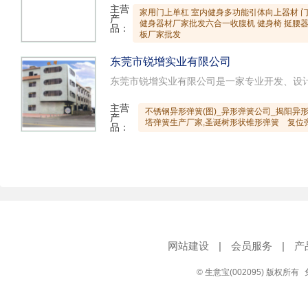
主营
家用门上单杠 室内健身多功能引体向上器材 
产
健身器材厂家批发六合一收腹机 健身椅 挺腰器
品：
板厂家批发
东莞市锐增实业有限公司
主营
不锈钢异形弹簧(图)_异形弹簧公司_揭阳异
产
塔弹簧生产厂家,圣诞树形状锥形弹簧
复位
品：
网站建设
|
会员服务
|
产
© 生意宝(002095) 版权所有