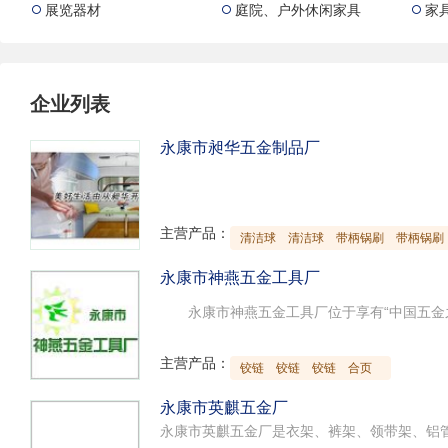
展览器材
庭院、户外休闲家具
家



企业列表
永康市昶华五金制品厂
主营产品：
清洁球
清洁球
带柄锅刷
带柄锅刷
永康市神燕五金工具厂
主营产品：
铰链
铰链
铰链
合页
永康市英麒五金厂