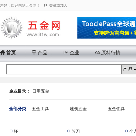
您好，欢迎来到五金网！
登录或加入


首页

产品

企业

原料行情
企业目录：
日用五金
全部分类
五金工具
建筑五金
五金锁具
安防产品
运动五金
电子电工
杯
剪刀
个


