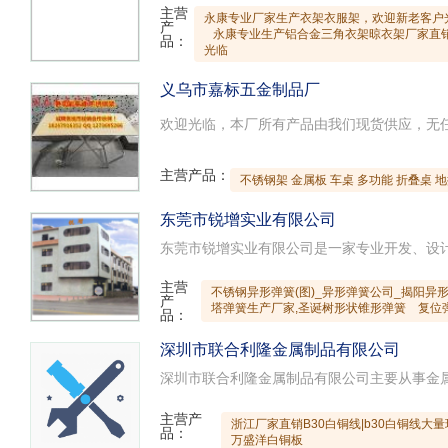
主营
永康专业厂家生产衣架衣服架，欢迎新老客户
产
永康专业生产铝合金三角衣架晾衣架厂家直
品：
光临
义乌市嘉标五金制品厂
主营产品：
不锈钢架 金属板 车桌 多功能 折叠桌 
东莞市锐增实业有限公司
主营
不锈钢异形弹簧(图)_异形弹簧公司_揭阳异
产
塔弹簧生产厂家,圣诞树形状锥形弹簧
复位
品：
深圳市联合利隆金属制品有限公司
主营产
浙江厂家直销B30白铜线|b30白铜线大
品：
万盛洋白铜板