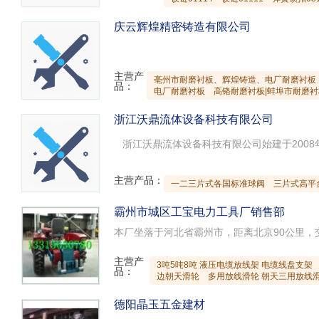
庆云辉煌精密铸造有限公司
主营产
亳州市耐磨衬板、辉煌铸造、电厂耐磨衬板
品：
电厂耐磨衬板
高铬耐磨衬板|蚌埠市耐磨衬板
浙江沃鼎流体设备科技有限公司
主营产品：
一二三片式各国标准球阀
三片式高平
霸州市城区工宝电力工具厂销售部
主营产
3吨5吨8吨 液压电缆放线架 电缆线盘支架
品：
边朝天滑轮
多用放线滑轮 朝天三用放线
德阳晶玉五金建材