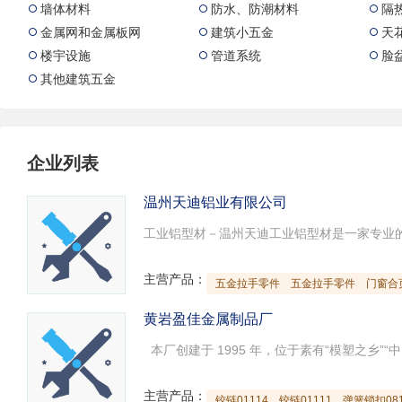
墙体材料
防水、防潮材料
隔



金属网和金属板网
建筑小五金
天



楼宇设施
管道系统
脸



其他建筑五金

企业列表
温州天迪铝业有限公司
主营产品：
五金拉手零件
五金拉手零件
门窗合
黄岩盈佳金属制品厂
主营产品：
铰链01114
铰链01111
弹簧锁扣081